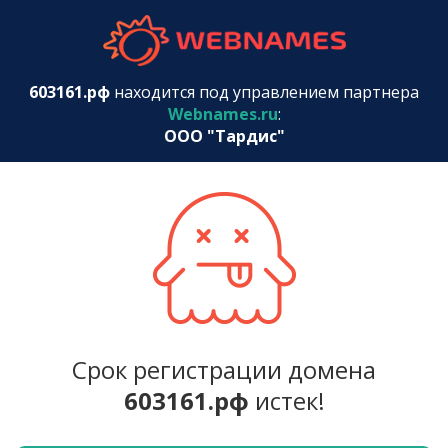
webnames.r
603161.рф
находится под управлением партнера
Webnames.ru
:
ООО "Тардис"
Срок регистрации домена
603161.рф
истек!